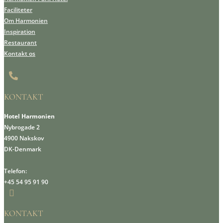
Faciliteter
Om Harmonien
Inspiration
Restaurant
Kontakt os

KONTAKT
Hotel Harmonien
Nybrogade 2
4900 Nakskov
DK-Denmark
Telefon:
+45 54 95 91 90

KONTAKT