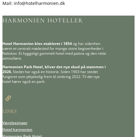
Mail: info@hotelharmonien.dk
HARMONIEN HOTELLER
Hotel Harmonien blev etableret i 1854
og har sidenhen
været et centralt mødested for mange store begivenheder i
Nakskov. Et hyggeligt gammelt hotel med patina og den rette
atmosfære.
Harmonien Park Hotel, bliver det nye skud på stammen i
2026.
Stedet har også en historie. Siden 1903 har stedet
fungeret som plejebolig frem til omkring 2022. Til det nye
hotel hører også en park.

LINKS
Værelsestyper
Hotel harmonien
Harmonien Park Hotel