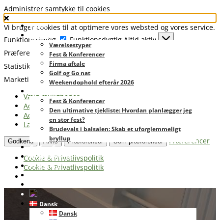
Administrer samtykke til cookies
Home
Vi bruger cookies til at optimere vores websted og vores service.
Booking
Funktionsdygtig
Funktionsdygtig
Altid aktiv
Værelsestyper
Præferencer
Præferencer
Fest & Konferencer
Firma aftale
Statistikker
Statistikker
Golf og Go nat
Marketing
Marketing
Weekendophold efterår 2026
Fest & Konferencer
Vælg muligheder
Fest & Konferencer
Administrer tjenester
Den ultimative tjekliste: Hvordan planlægger jeg
Administrer {vendor_count} leverandører
en stor fest?
Læs mere om disse formål
Brudevals i balsalen: Skab et uforglemmeligt
bryllup
Præferencer
Godkend
Afvis
Præferencer
Gem præferencer
Golf og Go nat
Arrangementer
Cookie & Privatlivspolitik
Restaurant
Cookie & Privatlivspolitik
Faciliteter
Kontakt
Dansk
Dansk